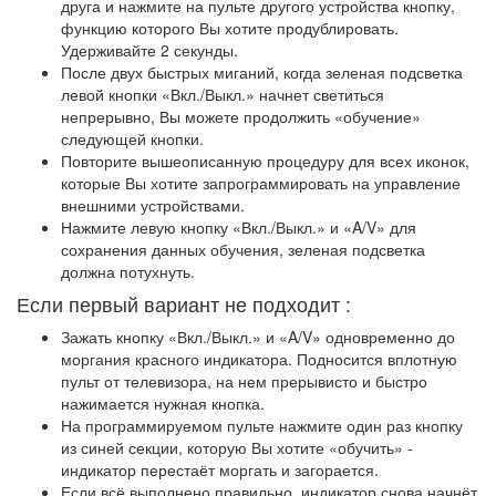
друга и нажмите на пульте другого устройства кнопку,
функцию которого Вы хотите продублировать.
Удерживайте 2 секунды.
После двух быстрых миганий, когда зеленая подсветка
левой кнопки «Вкл./Выкл.» начнет светиться
непрерывно, Вы можете продолжить «обучение»
следующей кнопки.
Повторите вышеописанную процедуру для всех иконок,
которые Вы хотите запрограммировать на управление
внешними устройствами.
Нажмите левую кнопку «Вкл./Выкл.» и «A/V» для
сохранения данных обучения, зеленая подсветка
должна потухнуть.
Если первый вариант не подходит :
Зажать кнопку «Вкл./Выкл.» и «A/V» одновременно до
моргания красного индикатора. Подносится вплотную
пульт от телевизора, на нем прерывисто и быстро
нажимается нужная кнопка.
На программируемом пульте нажмите один раз кнопку
из синей секции, которую Вы хотите «обучить» -
индикатор перестаёт моргать и загорается.
Если всё выполнено правильно, индикатор снова начнёт