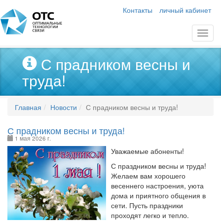
Контакты
личный кабинет
С прадником весны и
труда!
Главная
Новости
С прадником весны и труда!
С прадником весны и труда!
1 мая 2026 г.
Уважаемые абоненты!
С праздником весны и труда!
Желаем вам хорошего
весеннего настроения, уюта
дома и приятного общения в
сети. Пусть праздники
проходят легко и тепло.